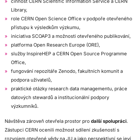
činnost CERN Scientific Information Service a CERN
Library,
role CERN Open Science Office v podpoře otevřeného
přístupu k výsledkům výzkumu,
iniciativa SCOAP3 a možnosti otevřeného publikování,
platforma Open Research Europe (ORE),
služby InspireHEP a CERN Open Source Programme
Office,
fungování repozitáře Zenodo, fakultních komunit a
podpora uživatelů,
praktické otázky research data managementu, práce
datových stewardů a institucionální podpory
výzkumníků.
Návštěva zároveň otevřela prostor pro
další spolupráci
.
Zástupci CERN ocenili možnost sdílení zkušeností s
rozvojem otevřené vědy na JU a jako perspektivní se jeví