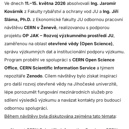
Ve dnech
11.–15. května 2026
absolvovali
Ing. Jaromír
Kovárník
z Fakulty rybářství a ochrany vod JU a
Ing. Jiří
Sláma, Ph.D.
z Ekonomické fakulty JU odbornou pracovní
návštěvu
CERN v Ženevě
, realizovanou s podporou
projektu
OP JAK – Rozvoj výzkumného prostředí JU
,
zaměřenou na oblast
otevřené vědy (Open Science)
,
správu výzkumných dat a institucionální podporu výzkumu.
Program proběhl ve spolupráci s
CERN Open Science
Office
,
CERN Scientific Information Service
a týmem
repozitáře
Zenodo
. Cílem návštěvy bylo získat inspiraci
pro další rozvoj otevřené vědy na Jihočeské univerzitě,
lépe porozumět fungování mezinárodních služeb pro
sdílení výsledků výzkumu a navázat kontakty pro budoucí
odbornou spolupráci.
Během návštěvy byla diskutována zejména tato témata
: