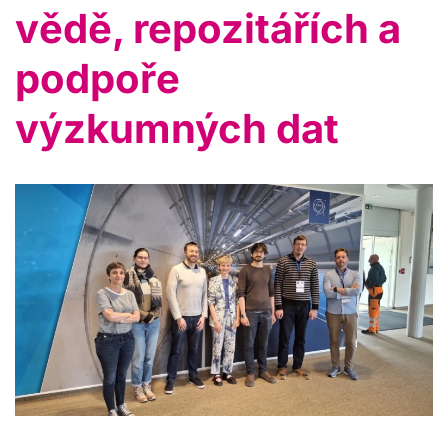
vědě, repozitářích a
podpoře
výzkumných dat