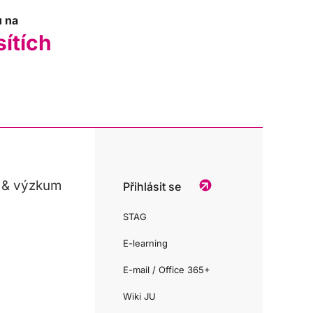
u na
sítích
 & výzkum
Přihlásit se
STAG
E-learning
E-mail / Office 365+
Wiki JU