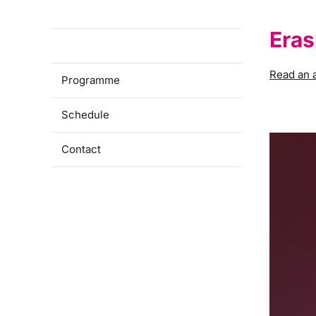
Eras
About BIP
Read an a
Programme
Schedule
Contact