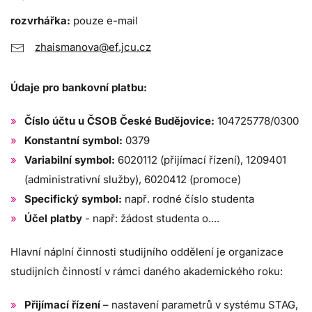
rozvrhářka:
pouze e-mail
zhaismanova@ef.jcu.cz
Údaje pro bankovní platbu:
Číslo účtu u ČSOB České Budějovice:
104725778/0300
Konstantní symbol:
0379
Variabilní symbol:
6020112 (přijímací řízení), 1209401
(administrativní služby), 6020412 (promoce)
Specifický symbol:
např. rodné číslo studenta
Účel platby
- např: žádost studenta o....
Hlavní náplní činnosti studijního oddělení je organizace
studijních činností v rámci daného akademického roku:
Přijímací řízení
–
nastavení parametrů v systému STAG,