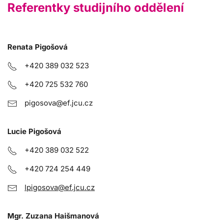
Referentky studijního oddělení
Renata Pigošová
+420 389 032 523
+420 725 532 760
pigosova@ef.jcu.cz
Lucie Pigošová
+420 389 032 522
+420 724 254 449
lpigosova@ef.jcu.cz
Mgr. Zuzana Haišmanová