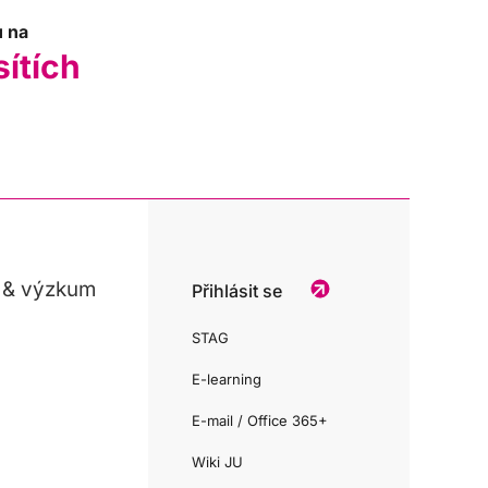
u na
sítích
 & výzkum
Přihlásit se
STAG
E-learning
E-mail / Office 365+
Wiki JU