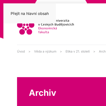
Přejít na hlavní obsah
Úvod
Věda a výzkum
Etika v 21. století
Arch
Archiv