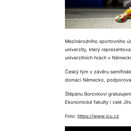
Mezinárodního sportovního ús
univerzity, který reprezento
univerzitních hrách v Německ
Český tým v závěru semifinále
domácí Německo, podporované p
Štěpánu Borovkovi gratuluje
Ekonomické fakulty i celé Jih
Foto:
https://www.jcu.cz