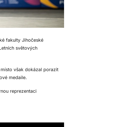
ké fakulty Jihočeské
Letních světových
 místo však dokázal porazit
zové medaile.
nou reprezentaci