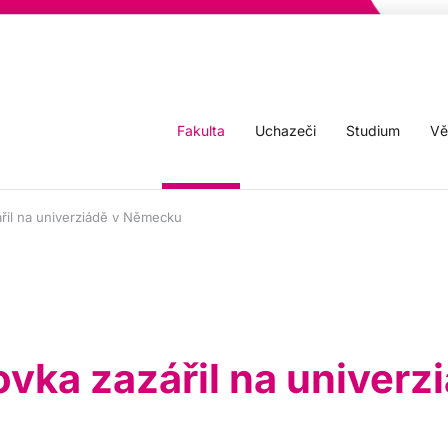
Fakulta
Uchazeči
Studium
Vě
řil na univerziádě v Německu
vka zazářil na univerz