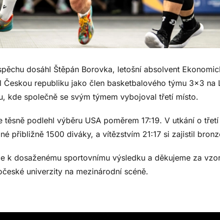
pěchu dosáhl Štěpán Borovka, letošní absolvent Ekonomic
val Českou republiku jako člen basketbalového týmu 3×3 na 
u, kde společně se svým týmem vybojoval třetí místo.
 těsně podlehl výběru USA poměrem 17:19. V utkání o třetí
řibližně 1500 diváky, a vítězstvím 21:17 si zajistil bron
me k dosaženému sportovnímu výsledku a děkujeme za vzor
očeské univerzity na mezinárodní scéně.