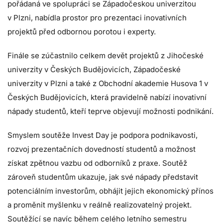
pořádaná ve spolupráci se Západočeskou univerzitou
v Plzni, nabídla prostor pro prezentaci inovativních
projektů před odbornou porotou i experty.
Finále se zúčastnilo celkem devět projektů z Jihočeské
univerzity v Českých Budějovicích, Západočeské
univerzity v Plzni a také z Obchodní akademie Husova 1 v
Českých Budějovicích, která pravidelně nabízí inovativní
nápady studentů, kteří teprve objevují možnosti podnikání.
Smyslem soutěže Invest Day je podpora podnikavosti,
rozvoj prezentačních dovedností studentů a možnost
získat zpětnou vazbu od odborníků z praxe. Soutěž
zároveň studentům ukazuje, jak své nápady představit
potenciálním investorům, obhájit jejich ekonomický přínos
a proměnit myšlenku v reálně realizovatelný projekt.
Soutěžící se navíc během celého letního semestru