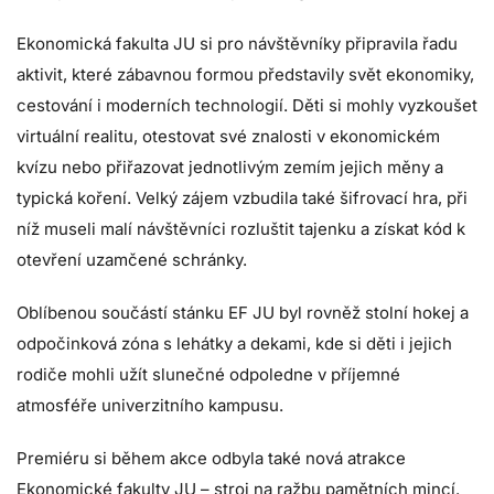
Ekonomická fakulta JU si pro návštěvníky připravila řadu
aktivit, které zábavnou formou představily svět ekonomiky,
cestování i moderních technologií. Děti si mohly vyzkoušet
virtuální realitu, otestovat své znalosti v ekonomickém
kvízu nebo přiřazovat jednotlivým zemím jejich měny a
typická koření. Velký zájem vzbudila také šifrovací hra, při
níž museli malí návštěvníci rozluštit tajenku a získat kód k
otevření uzamčené schránky.
Oblíbenou součástí stánku EF JU byl rovněž stolní hokej a
odpočinková zóna s lehátky a dekami, kde si děti i jejich
rodiče mohli užít slunečné odpoledne v příjemné
atmosféře univerzitního kampusu.
Premiéru si během akce odbyla také nová atrakce
Ekonomické fakulty JU – stroj na ražbu pamětních mincí.