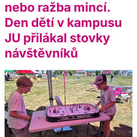
nebo ražba mincí.
Den dětí v kampusu
JU přilákal stovky
návštěvníků