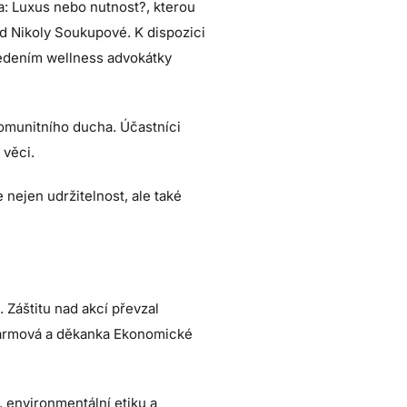
a: Luxus nebo nutnost?, kterou
d Nikoly Soukupové. K dispozici
edením wellness advokátky
 komunitního ducha. Účastníci
 věci.
nejen udržitelnost, ale také
Záštitu nad akcí převzal
Parmová a děkanka Ekonomické
 environmentální etiku a