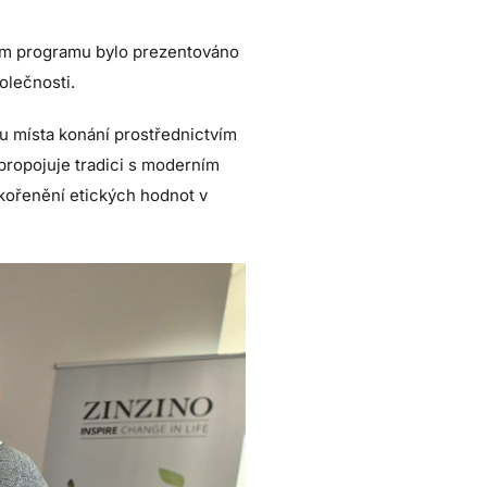
hem programu bylo prezentováno
olečnosti.
u místa konání prostřednictvím
ropojuje tradici s moderním
akořenění etických hodnot v