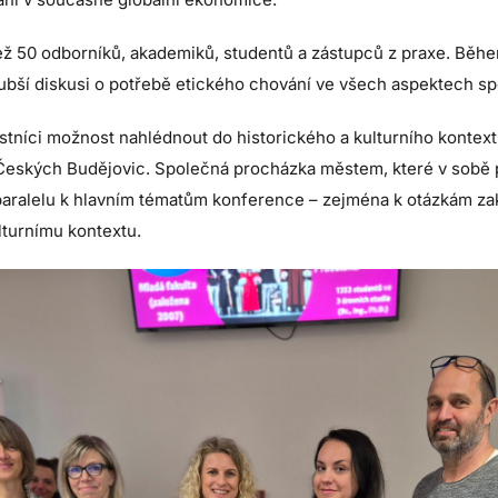
ež 50 odborníků, akademiků, studentů a zástupců z praxe. Bě
hlubší diskusi o potřebě etického chování ve všech aspektech sp
tníci možnost nahlédnout do historického a kulturního kontext
Českých Budějovic. Společná procházka městem, které v sobě p
í paralelu k hlavním tématům konference – zejména k otázkám z
lturnímu kontextu.