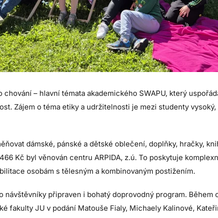
ho chování – hlavní témata akademického SWAPU, který uspořád
st. Zájem o téma etiky a udržitelnosti je mezi studenty vysoký,
ěňovat dámské, pánské a dětské oblečení, doplňky, hračky, knih
 466 Kč byl věnován centru ARPIDA, z.ú. To poskytuje komplex
ilitace osobám s tělesným a kombinovaným postižením.
 návštěvníky připraven i bohatý doprovodný program. Během o
é fakulty JU v podání Matouše Fialy, Michaely Kalinové, Kateř