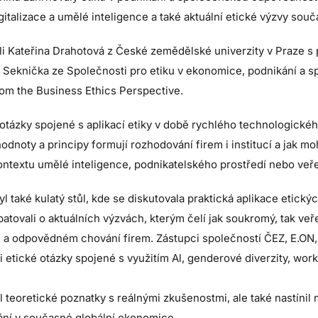
igitalizace a umělé inteligence a také aktuální etické výzvy souč
i Kateřina Drahotová z České zemědělské univerzity v Praze s 
l Seknička ze Společnosti pro etiku v ekonomice, podnikání a s
from the Business Ethics Perspective.
otázky spojené s aplikací etiky v době rychlého technologickéh
 hodnoty a principy formují rozhodování firem i institucí a jak 
kontextu umělé inteligence, podnikatelského prostředí nebo veř
aké kulatý stůl, kde se diskutovala praktická aplikace etický
batovali o aktuálních výzvách, kterým čelí jak soukromý, tak veř
gu a odpovědném chování firem. Zástupci společností ČEZ, E.ON,
etické otázky spojené s využitím Al, genderové diverzity, wor
il teoretické poznatky s reálnými zkušenostmi, ale také nastínil
ní v současné globální ekonomice.