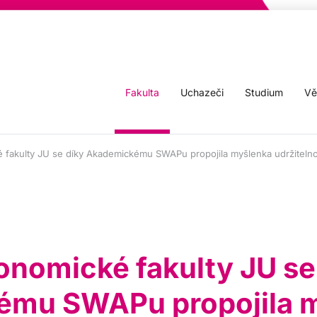
Fakulta
Uchazeči
Studium
Vě
fakulty JU se díky Akademickému SWAPu propojila myšlenka udržitelno
onomické fakulty JU se
ému SWAPu propojila 