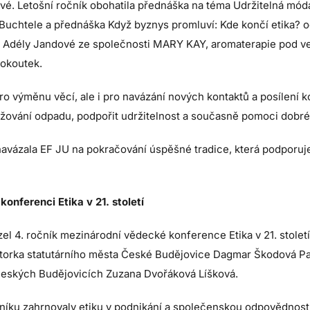
é. Letošní ročník obohatila přednáška na téma Udržitelná mód
Buchtele a přednáška Když byznys promluví: Kde končí etika? o
d Adély Jandové ze společnosti MARY KAY, aromaterapie pod v
tokoutek.
 pro výměnu věcí, ale i pro navázání nových kontaktů a posílení
ižování odpadu, podpořit udržitelnost a současně pomoci dobré
vázala EF JU na pokračování úspěšné tradice, která podporuje 
onferenci Etika v 21. století
4. ročník mezinárodní vědecké konference Etika v 21. století. 
átorka statutárního města České Budějovice Dagmar Škodová 
 Českých Budějovicích Zuzana Dvořáková Líšková.
níku zahrnovaly etiku v podnikání a společenskou odpovědnost,