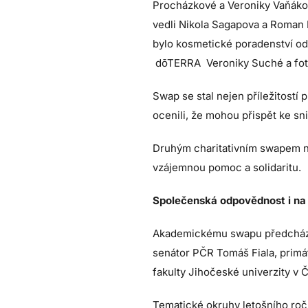
Procházkové a Veroniky Vaňákov
vedli Nikola Sagapova a Roman 
bylo kosmetické poradenství o
dōTERRA Veroniky Suché a fo
Swap se stal nejen příležitostí
ocenili, že mohou přispět ke sn
Druhým charitativním swapem na
vzájemnou pomoc a solidaritu.
Společenská odpovědnost i na k
Akademickému swapu předcházel 
senátor PČR Tomáš Fiala, prim
fakulty Jihočeské univerzity v
Tematické okruhy letošního roč