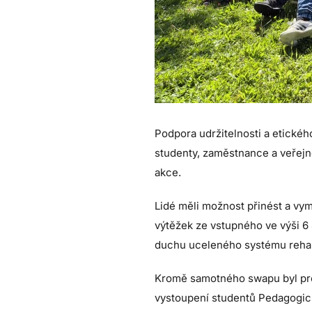
Podpora udržitelnosti a etické
studenty, zaměstnance a veřejno
akce.
Lidé měli možnost přinést a vym
výtěžek ze vstupného ve výši 6
duchu uceleného systému rehab
Kromě samotného swapu byl pro
vystoupení studentů Pedagogick