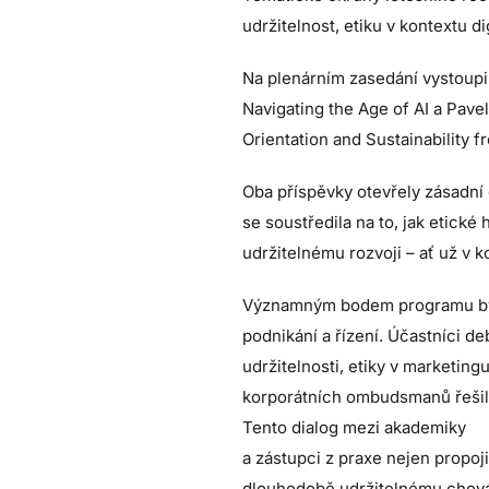
udržitelnost, etiku v kontextu d
Na plenárním zasedání vystoupil
Navigating the Age of AI a Pave
Orientation and Sustainability 
Oba příspěvky otevřely zásadní 
se soustředila na to, jak etické
udržitelnému rozvoji – ať už v 
Významným bodem programu byl t
podnikání a řízení. Účastníci de
udržitelnosti, etiky v marketin
korporátních ombudsmanů řešili 
Tento dialog mezi akademiky
a zástupci z praxe nejen propoj
dlouhodobě udržitelnému chová