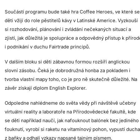
Součástí programu bude také hra Coffee Heroes, ve které se
děti vžijí do role pěstitelů kávy v Latinské Americe. Vyzkouší
si rozhodování, plánování i zvládání nečekaných situací a
zjistí, jak důležitá je spolupráce a odpovědný přístup k přírod
i podnikání v duchu Fairtrade principů.
V dalším bloku si děti zábavnou formou rozšíří anglickou
slovní zásobu. Čeká je dobrodružná honba za pokladem i
tvorba vlastní mapy toho, co je pro ně skutečně důležité. Na
závěr získají diplom English Explorer.
Odpoledne nahlédneme do světa vědy při návštěvě učebny
virtuální reality a laboratoře na Přírodovědecké fakultě, kde
se děti například naučí, jak nafouknout balónek bez jediného
fouknutí, vyrobí si raketu na vitamínový pohon, vypustí ducha
z baňky a odhalí vzkazy napsané tajným písmem.