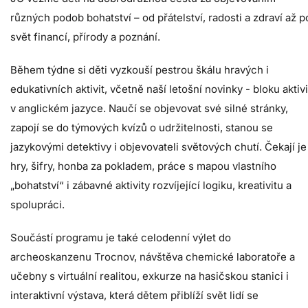
různých podob bohatství – od přátelství, radosti a zdraví až p
svět financí, přírody a poznání.
Během týdne si děti vyzkouší pestrou škálu hravých i
edukativních aktivit, včetně naší letošní novinky - bloku aktivi
v anglickém jazyce. Naučí se objevovat své silné stránky,
zapojí se do týmových kvízů o udržitelnosti, stanou se
jazykovými detektivy i objevovateli světových chutí. Čekají je
hry, šifry, honba za pokladem, práce s mapou vlastního
„bohatství“ i zábavné aktivity rozvíjející logiku, kreativitu a
spolupráci.
Součástí programu je také celodenní výlet do
archeoskanzenu Trocnov, návštěva chemické laboratoře a
učebny s virtuální realitou, exkurze na hasičskou stanici i
interaktivní výstava, která dětem přiblíží svět lidí se