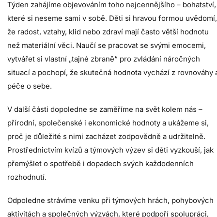
Týden zahájíme objevováním toho nejcennějšího – bohatství,
které si neseme sami v sobě. Děti si hravou formou uvědomí,
že radost, vztahy, klid nebo zdraví mají často větší hodnotu
než materiální věci. Naučí se pracovat se svými emocemi,
vytvářet si vlastní „tajné zbraně“ pro zvládání náročných
situací a pochopí, že skutečná hodnota vychází z rovnováhy 
péče o sebe.
V další části dopoledne se zaměříme na svět kolem nás –
přírodní, společenské i ekonomické hodnoty a ukážeme si,
proč je důležité s nimi zacházet zodpovědně a udržitelně.
Prostřednictvím kvízů a týmových výzev si děti vyzkouší, jak
přemýšlet o spotřebě i dopadech svých každodenních
rozhodnutí.
Odpoledne strávíme venku při týmových hrách, pohybových
aktivitách a společných výzvách, které podpoří spolupráci,