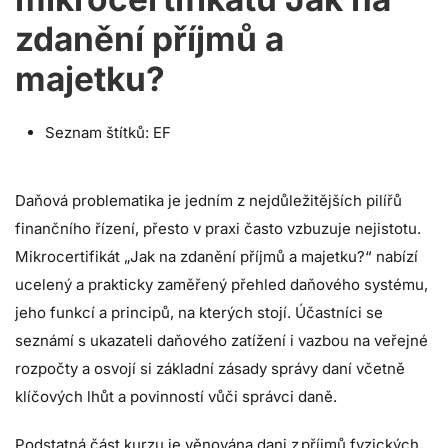
zdanění příjmů a
majetku?
Seznam štítků:
EF
Daňová problematika je jedním z nejdůležitějších pilířů
finančního řízení, přesto v praxi často vzbuzuje nejistotu.
Mikrocertifikát „Jak na zdanění příjmů a majetku?“ nabízí
ucelený a prakticky zaměřený přehled daňového systému,
jeho funkcí a principů, na kterých stojí. Účastníci se
seznámí s ukazateli daňového zatížení i vazbou na veřejné
rozpočty a osvojí si základní zásady správy daní včetně
klíčových lhůt a povinností vůči správci daně.
Podstatná část kurzu je věnována dani z příjmů fyzických