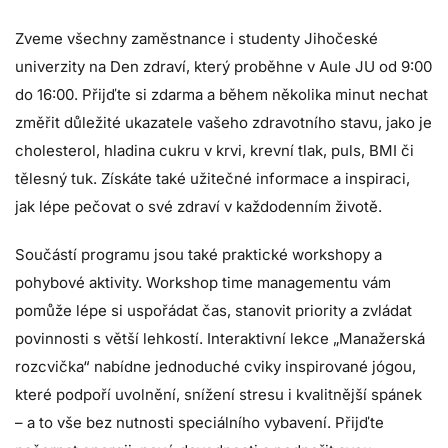
Zveme všechny zaměstnance i studenty
Jihočeské
univerzity
na Den zdraví, který proběhne v Aule JU od 9:00
do 16:00. Přijďte si zdarma a během několika minut nechat
změřit důležité ukazatele vašeho zdravotního stavu, jako je
cholesterol, hladina cukru v krvi, krevní tlak, puls, BMI či
tělesný tuk. Získáte také užitečné informace a inspiraci,
jak lépe pečovat o své zdraví v každodenním životě.
Součástí programu jsou také praktické workshopy a
pohybové aktivity. Workshop time managementu vám
pomůže lépe si uspořádat čas, stanovit priority a zvládat
povinnosti s větší lehkostí. Interaktivní lekce „Manažerská
rozcvička“ nabídne jednoduché cviky inspirované jógou,
které podpoří uvolnění, snížení stresu i kvalitnější spánek
– a to vše bez nutnosti speciálního vybavení. Přijďte