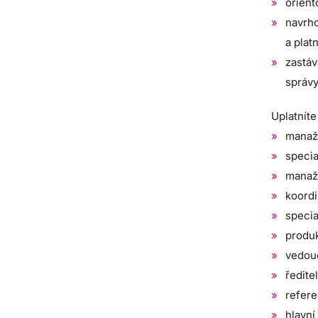
orient
navrho
a platn
zastá
správy
Uplatníte
manaže
specia
manaže
koordi
specia
produk
vedouc
ředite
refere
hlavní