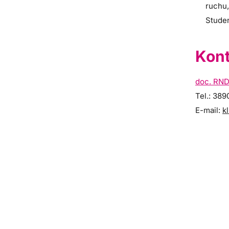
ruchu
Studen
Kont
doc. RND
Tel.: 38
E-mail:
k