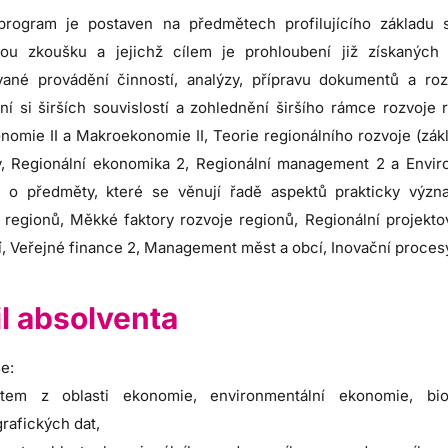
 program je postaven na předmětech profilujícího základu s
ou zkoušku a jejichž cílem je prohloubení již získaných
ované provádění činností, analýzy, přípravu dokumentů a ro
í si širších souvislostí a zohlednění širšího rámce rozvoj
omie II a Makroekonomie II, Teorie regionálního rozvoje (zákla
, Regionální ekonomika 2, Regionální management 2 a Enviro
 o předměty, které se věnují řadě aspektů prakticky význa
ka regionů, Měkké faktory rozvoje regionů, Regionální projekt
í, Veřejné finance 2, Management měst a obcí, Inovační proce
il absolventa
e:
stem z oblasti ekonomie, environmentální ekonomie, bio
rafických dat,