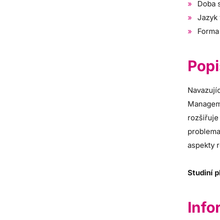
Doba s
Jazyk 
Forma
Popi
Navazují
Manageme
rozšiřuj
problemat
aspekty 
Studiní 
Info