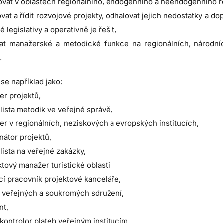
ovat v oblastech regionálního, endogenního a neendogenního ro
vat a řídit rozvojové projekty, odhalovat jejich nedostatky a 
é legislativy a operativně je řešit,
vat manažerské a metodické funkce na regionálních, národníc
.
 se například jako:
r projektů,
lista metodik ve veřejné správě,
r v regionálních, neziskových a evropských institucích,
nátor projektů,
lista na veřejné zakázky,
tový manažer turistické oblasti,
í pracovník projektové kanceláře,
l veřejných a soukromých sdružení,
nt,
 kontrolor plateb veřejným institucím,