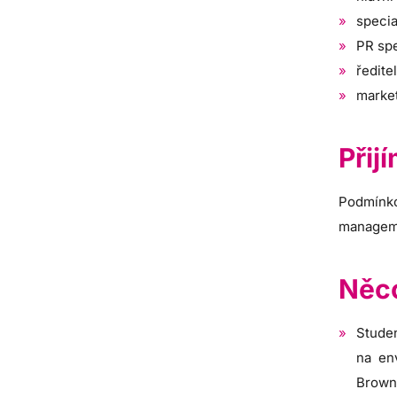
specia
PR spe
ředite
market
Přij
Podmínko
manageme
Něco
Studen
na en
Brownf