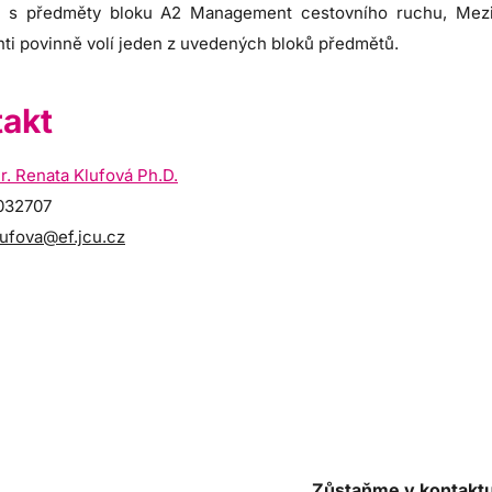
, s předměty bloku A2 Management cestovního ruchu, Mezin
ti povinně volí jeden z uvedených bloků předmětů.
akt
r. Renata Klufová Ph.D.
9032707
lufova@ef.jcu.cz
Zůstaňme v kontakt