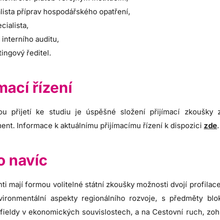
lista příprav hospodářského opatření,
cialista,
l interního auditu,
ingový ředitel.
ímací řízení
u přijetí ke studiu je úspěšné složení přijímací zkoušky
nt. Informace k aktuálnímu přijímacímu řízení k dispozici
zde
.
 navíc
ti mají formou volitelné státní zkoušky možnosti dvojí profila
vironmentální aspekty regionálního rozvoje, s předměty bl
ieldy v ekonomických souvislostech, a na Cestovní ruch, zohle