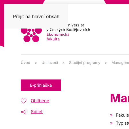
Přejít na hlavní obsah
Úvod
Uchazeči
Studijní programy
Manageme
E-přihláška
Man
Oblíbené
Sdílet
Fakult
Typ st