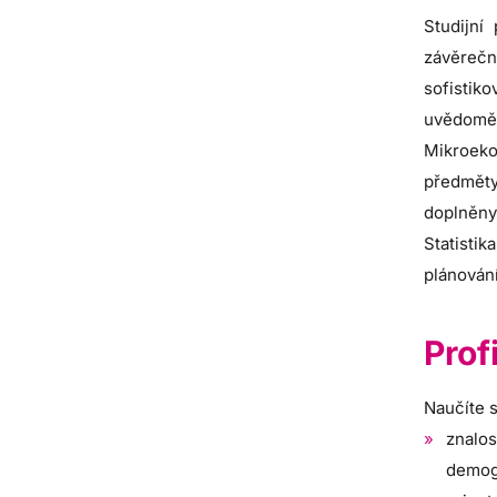
Studijní
závěrečn
sofistik
uvědoměn
Mikroekon
předměty
doplněny
Statisti
plánován
Prof
Naučíte s
znalo
demog