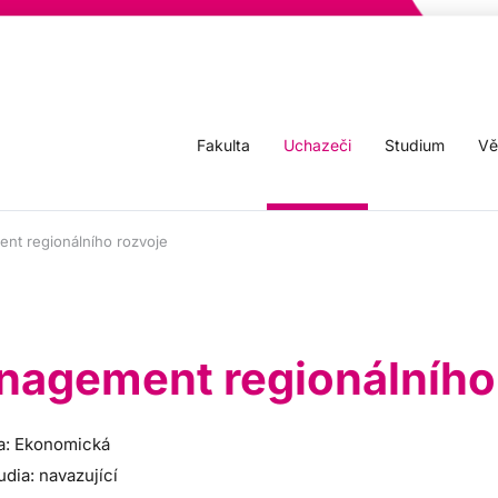
Fakulta
Uchazeči
Studium
Vě
nt regionálního rozvoje
agement regionálního
a: Ekonomická
udia: navazující