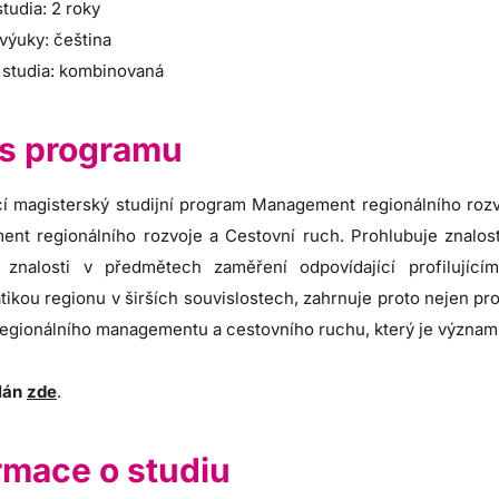
tudia: 2 roky
výuky: čeština
 studia: kombinovaná
s programu
cí magisterský studijní program Management regionálního rozv
nt regionálního rozvoje a Cestovní ruch. Prohlubuje znalos
e znalosti v předmětech zaměření odpovídající profiluj
ikou regionu v širších souvislostech, zahrnuje proto nejen pro
regionálního managementu a cestovního ruchu, který je významn
plán
zde
.
rmace o studiu