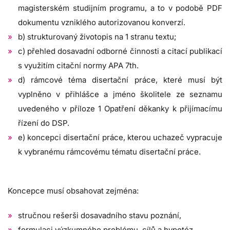
magisterském studijním programu, a to v podobě PDF
dokumentu vzniklého autorizovanou konverzí.
b) strukturovaný životopis na 1 stranu textu;
c) přehled dosavadní odborné činnosti a citací publikací
s využitím citační normy APA 7th.
d) rámcové téma disertační práce, které musí být
vyplněno v přihlášce a jméno školitele ze seznamu
uvedeného v příloze 1 Opatření děkanky k přijímacímu
řízení do DSP.
e) koncepci disertační práce, kterou uchazeč vypracuje
k vybranému rámcovému tématu disertační práce.
Koncepce musí obsahovat zejména:
stručnou rešerši dosavadního stavu poznání,
formulaci výzkumného problému, cílů a hypotéz,