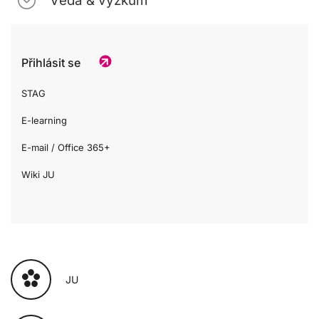
Věda & výzkum
Přihlásit se
STAG
E-learning
E-mail / Office 365+
Wiki JU
JU