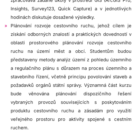
zpracovává zadané úkoly v prostředí GIS (ArcGIS Pro,
Insights, Survey123, Quick Capture) a v jednotlivých
hodinách diskutuje dosažené výsledky.
Plánování rozvoje cestovního ruchu, jehož cílem je
získání odborných znalostí a praktických dovedností v
oblasti prostorového plánování rozvoje cestovního
ruchu na území měst a obcí. Studentům budou
představeny metody analýz území z pohledu územního
a regulačního plánu s důrazem na proces územního a
stavebního řízení, včetně principu povolování staveb a
požadavků orgánů státní správy. Významná část kurzu
bude věnována plánování dispozičního řešení
vybraných provozů souvisejících s poskytováním
produktu cestovního ruchu a zásadám pro využití
veřejného prostoru pro aktivity spojené s cestním
ruchem.