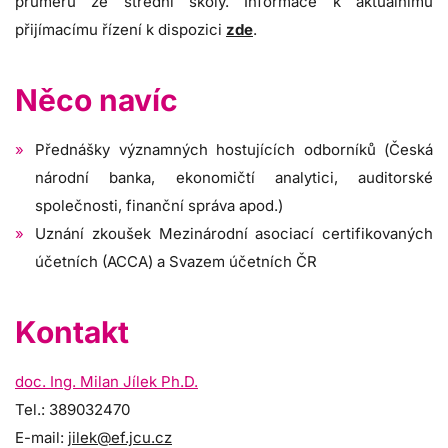
průměru ze střední školy. Informace k aktuálnímu
přijímacímu řízení k dispozici
zde
.
Něco navíc
Přednášky významných hostujících odborníků (Česká
národní banka, ekonomičtí analytici, auditorské
společnosti, finanční správa apod.)
Uznání zkoušek Mezinárodní asociací certifikovaných
účetních (ACCA) a Svazem účetních ČR
Kontakt
doc. Ing. Milan Jílek Ph.D.
Tel.: 389032470
E-mail:
jilek@ef.jcu.cz