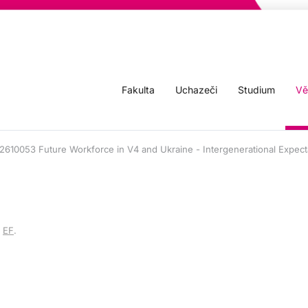
Fakulta
Uchazeči
Studium
Vě
22610053 Future Workforce in V4 and Ukraine - Intergenerational Expec
v
EF
.