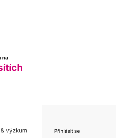
u na
sítích
 & výzkum
Přihlásit se