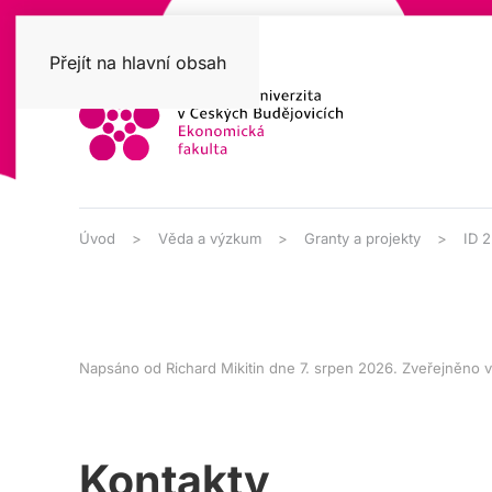
Přejít na hlavní obsah
Úvod
Věda a výzkum
Granty a projekty
ID 
Napsáno od Richard Mikitin dne
7. srpen 2026
. Zveřejněno 
Kontakty