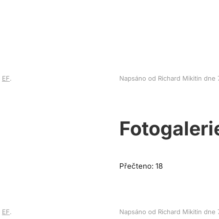
v
EF
.
Napsáno od Richard Mikitin dne
Fotogaleri
Přečteno: 18
v
EF
.
Napsáno od Richard Mikitin dne