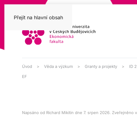
Přejít na hlavní obsah
Úvod
Věda a výzkum
Granty a projekty
ID 
EF
Napsáno od Richard Mikitin dne
7. srpen 2026
. Zveřejněno 