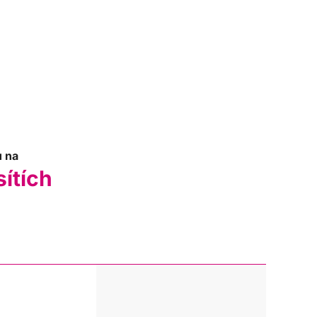
u na
sítích