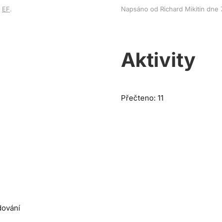
v
EF
.
Napsáno od Richard Mikitin dne
Aktivity
Přečteno: 11
dování