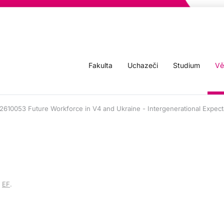
Fakulta
Uchazeči
Studium
Vě
22610053 Future Workforce in V4 and Ukraine - Intergenerational Expec
v
EF
.