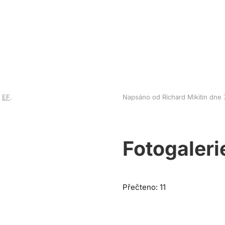
v
EF
.
Napsáno od Richard Mikitin dne
Fotogaleri
Přečteno: 11